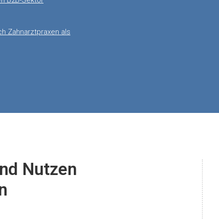
en B2B-Sektor
ich Zahnarztpraxen als
und Nutzen
n