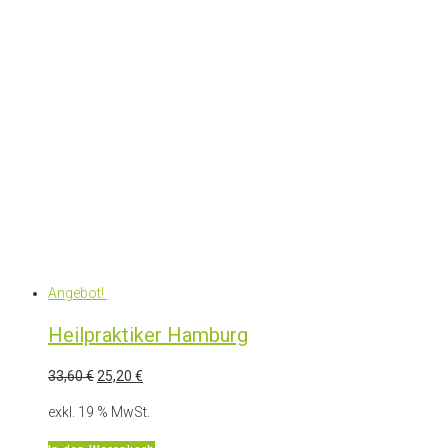
Angebot!
Heilpraktiker Hamburg
Ursprünglicher
Aktueller
33,60
€
25,20
€
Preis
Preis
exkl. 19 % MwSt.
war:
ist:
33,60 €
25,20 €.