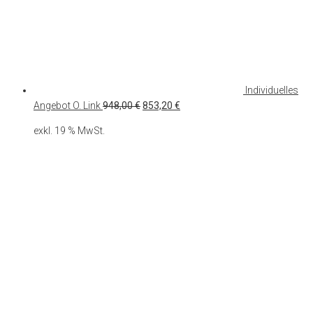
Individuelles
Ursprünglicher
Aktueller
Angebot O. Link
948,00
€
853,20
€
Preis
Preis
exkl. 19 % MwSt.
war:
ist:
948,00 €
853,20 €.