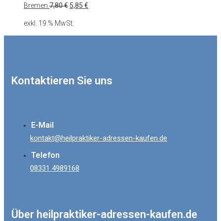
Ursprünglicher
Aktueller
Bremen
7,80
€
5,85
€
Preis
Preis
exkl. 19 % MwSt.
war:
ist:
7,80 €
5,85 €.
Kontaktieren Sie uns
E-Mail
kontakt@heilpraktiker-adressen-kaufen.de
Telefon
08331 4989168
Über heilpraktiker-adressen-kaufen.de