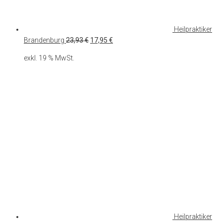
Heilpraktiker
Ursprünglicher
Aktueller
Brandenburg
23,93
€
17,95
€
Preis
Preis
exkl. 19 % MwSt.
war:
ist:
23,93 €
17,95 €.
Heilpraktiker